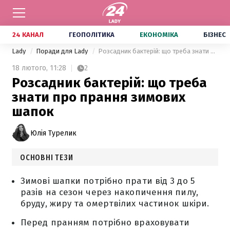
24 КАНАЛ
ГЕОПОЛІТИКА
ЕКОНОМІКА
БІЗНЕС
Lady
Поради для Lady
Розсадник бактерій: що треба знати про прання зимових шапок
18 лютого,
11:28
2
Розсадник бактерій: що треба
знати про прання зимових
шапок
Юлія Турелик
ОСНОВНІ ТЕЗИ
Зимові шапки потрібно прати від 3 до 5
разів на сезон через накопичення пилу,
бруду, жиру та омертвілих частинок шкіри.
Перед пранням потрібно враховувати