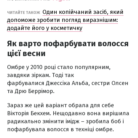
Один копійчаний засіб, який
ЧИТАЙТЕ ТАКОЖ
допоможе зробити погляд виразнішим:
додайте його у косметичку
Як варто пофарбувати волосся
цієї весни
Омбре у 2010 році стало популярним,
завдяки зіркам. Тоді так
фарбувалися Джессіка Альба, сестри Олсен
та Дрю Беррімор.
Зараз же цей варіант обрала для себе
Вікторія Бекхем. Нещодавно вона вирішила
радикально змінити імідж – зробила боб і
пофарбувала волосся в техніці омбре.