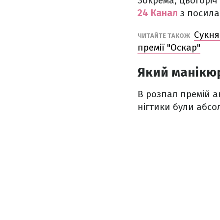
Зокрема, цьогоріч 
24 Канал
з посил
Сукня
ЧИТАЙТЕ ТАКОЖ
премії "Оскар"
Який манікюр
В розпал премій ак
нігтики були абсо