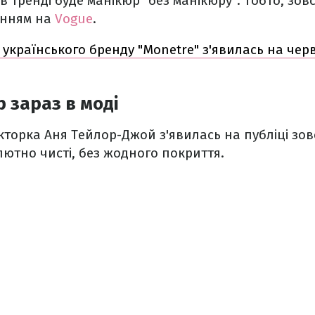
в тренді буде манікюр "без манікюру". Тобто, зов
анням на
Vogue
.
 українського бренду "Monetre" з'явилась на чер
 зараз в моді
торка Аня Тейлор-Джой з'явилась на публіці зовсі
лютно чисті, без жодного покриття.