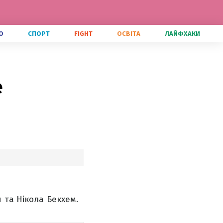
О
СПОРТ
FIGHT
ОСВІТА
ЛАЙФХАКИ
е
 та Нікола Бекхем.