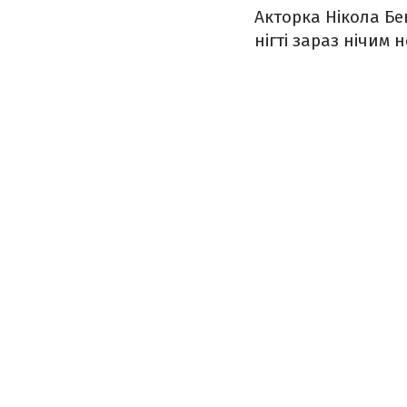
Акторка Нікола Бе
нігті зараз нічим н