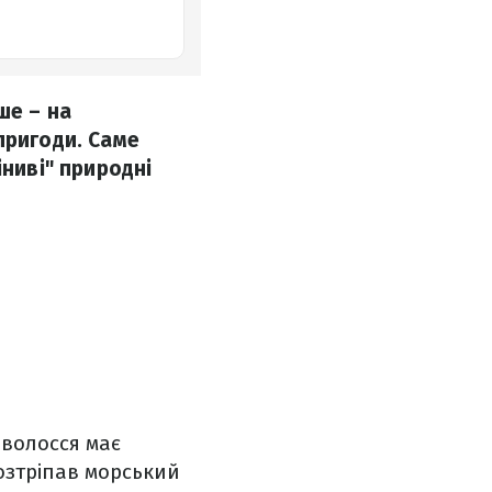
ше – на
пригоди. Саме
іниві" природні
 волосся має
озтріпав морський