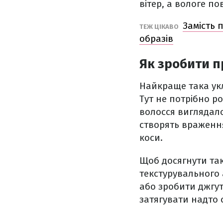
вітер, а вологе по
Замість 
ТЕЖ ЦІКАВО
образів
Як зробити п
Найкраще така ук
Тут не потрібно р
волосся виглядало
створять враження
коси.
Щоб досягнути так
текстурувального 
або зробити джгут
затягувати надто 