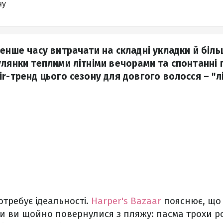
ну
енше часу витрачати на складні укладки й біль
улянки теплими літніми вечорами та спонтанні 
r-тренд цього сезону для довгого волосся – "л
отребує ідеальності.
Harper's Bazaar
пояснює, що
би ви щойно повернулися з пляжу: пасма трохи р