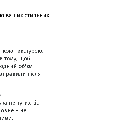
овою ваших стильних
гкою текстурою.
в тому, щоб
родний об'єм
озправили після
и
ка не тугих кіс
ловне – не
ними.