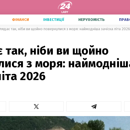
ФІНАНСИ
ІНВЕСТИЦІЇ
НЕРУХОМІСТЬ
ПРАВ
лядає так, ніби ви щойно повернулися з моря: наймодніша зачіска літа 2026
 так, ніби ви щойно
лися з моря: наймодніш
літа 2026