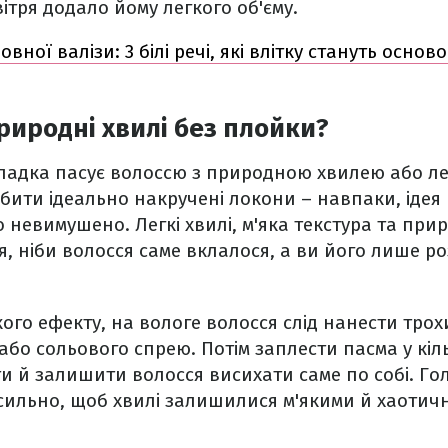
вітря додало йому легкого об'єму.
повної валізи: 3 білі речі, які влітку стануть осн
риродні хвилі без плойки?
ладка пасує волоссю з природною хвилею або ле
обити ідеально накручені локони – навпаки, ідея 
 невимушено. Легкі хвилі, м'яка текстура та при
, ніби волосся саме вклалося, а ви його лише р
ого ефекту, на вологе волосся слід нанести трох
або сольового спрею. Потім заплести пасма у кіль
и й залишити волосся висихати саме по собі. Го
сильно, щоб хвилі залишилися м'якими й хаотич