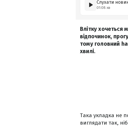
Слухати нови
01:08 хв
Влітку хочеться м
відпочинок, прог
тому головний hai
хвилі.
Така укладка не п
виглядати так, ні