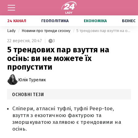
24 КАНАЛ
ГЕОПОЛІТИКА
ЕКОНОМІКА
БІЗНЕС
Lady
Новини про тренди сезону
5 трендових пар взуття на осінь: ви не можете їх пропустити
22 вересня,
20:47
3
5 трендових пар взуття на
осінь: ви не можете їх
пропустити
Юлія Турелик
ОСНОВНІ ТЕЗИ
Сліпери, атласні туфлі, туфлі Peep-toe,
взуття з екзотичною фактурою та
зморшкуватою халявою є трендовими на
осінь.