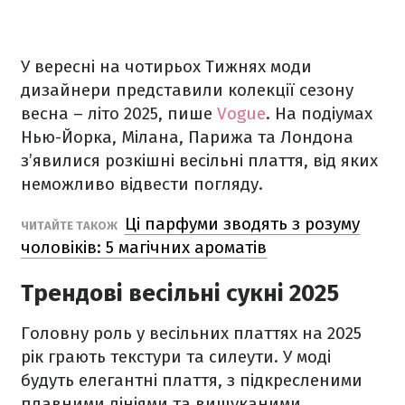
У вересні на чотирьох Тижнях моди
дизайнери представили колекції сезону
весна – літо 2025, пише
Vogue
. На подіумах
Нью-Йорка, Мілана, Парижа та Лондона
з’явилися розкішні весільні плаття, від яких
неможливо відвести погляду.
Ці парфуми зводять з розуму
ЧИТАЙТЕ ТАКОЖ
чоловіків: 5 магічних ароматів
Трендові весільні сукні 2025
Головну роль у весільних платтях на 2025
рік грають текстури та силеути. У моді
будуть елегантні плаття, з підкресленими
плавними лініями та вишуканими