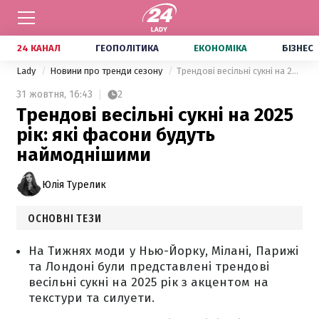
24 КАНАЛ
ГЕОПОЛІТИКА
ЕКОНОМІКА
БІЗНЕС
Lady
Новини про тренди сезону
Трендові весільні сукні на 2025 рік: які фасони будуть наймоднішими
31 жовтня,
16:43
2
Трендові весільні сукні на 2025
рік: які фасони будуть
наймоднішими
Юлія Турелик
ОСНОВНІ ТЕЗИ
На Тижнях моди у Нью-Йорку, Мілані, Парижі
та Лондоні були представлені трендові
весільні сукні на 2025 рік з акцентом на
текстури та силуети.