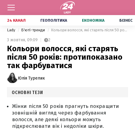
24 КАНАЛ
ГЕОПОЛІТИКА
ЕКОНОМІКА
БІЗНЕС
Lady
Б'юті-тренди
Кольори волосся, які старять після 50 років: протипоказано так фарбуватися
3 жовтня,
09:09
2
Кольори волосся, які старять
після 50 років: протипоказано
так фарбуватися
Юлія Турелик
ОСНОВНІ ТЕЗИ
Жінки після 50 років прагнуть покращити
зовнішній вигляд через фарбування
волосся, але деякі кольори можуть
підкреслювати вік і недоліки шкіри.