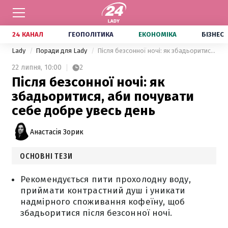
24 КАНАЛ
ГЕОПОЛІТИКА
ЕКОНОМІКА
БІЗНЕС
Lady
Поради для Lady
Після безсонної ночі: як збадьоритися, аби почувати себе добре увесь день
22 липня,
10:00
2
Після безсонної ночі: як
збадьоритися, аби почувати
себе добре увесь день
Анастасія Зорик
ОСНОВНІ ТЕЗИ
Рекомендується пити прохолодну воду,
приймати контрастний душ і уникати
надмірного споживання кофеїну, щоб
збадьоритися після безсонної ночі.