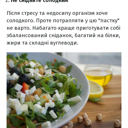
Не снідайте солодким
Після стресу та недосипу організм хоче
солодкого. Проте потрапляти у цю "пастку"
не варто. Набагато краще приготувати собі
збалансований сніданок, багатий на білки,
жири та складні вуглеводи.