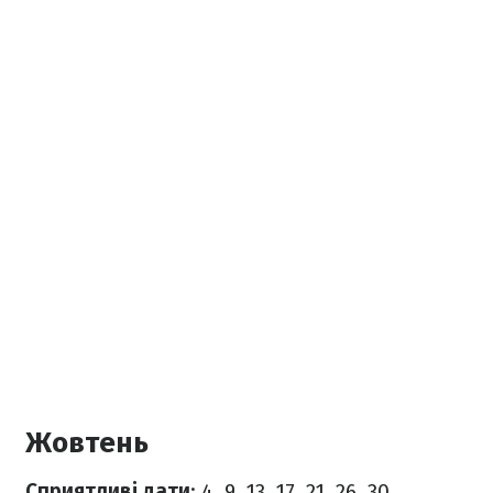
Жовтень
Сприятливі дати
: 4, 9, 13, 17, 21, 26, 30