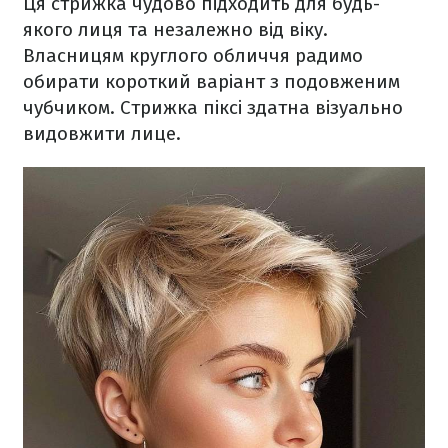
Ця стрижка чудово підходить для будь-
якого лиця та незалежно від віку.
Власницям круглого обличчя радимо
обирати короткий варіант з подовженим
чубчиком. Стрижка піксі здатна візуально
видовжити лице.