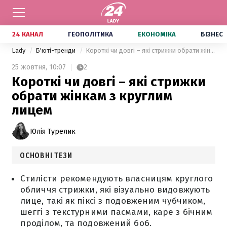
24 КАНАЛ
ГЕОПОЛІТИКА
ЕКОНОМІКА
БІЗНЕС
Lady
Б'юті-тренди
Короткі чи довгі – які стрижки обрати жінкам з круглим лицем
25 жовтня,
10:07
2
Короткі чи довгі – які стрижки
обрати жінкам з круглим
лицем
Юлія Турелик
ОСНОВНІ ТЕЗИ
Стилісти рекомендують власницям круглого
обличчя стрижки, які візуально видовжують
лице, такі як піксі з подовженим чубчиком,
шеггі з текстурними пасмами, каре з бічним
проділом, та подовжений боб.