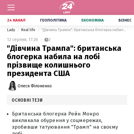
24 КАНАЛ
ГЕОПОЛІТИКА
ЕКОНОМІКА
БІЗНЕС
Lady
Real life
"Дівчина Трампа": британська блогерка набила на лобі прізвище колишнього президента США
12 серпня,
17:26
2
"Дівчина Трампа": британська
блогерка набила на лобі
прізвище колишнього
президента США
Олеся Філоненко
ОСНОВНІ ТЕЗИ
Британська блогерка Рейн Монро
викликала обурення у соцмережах,
зробивши татуювання "Трамп" на своєму
лобі.