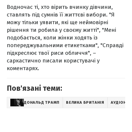
Водночас ті, хто вірить вчинку дівчини,
ставлять під сумнів її життєві вибори. "Я
можу тільки уявити, які ще неймовірні
рішення ти робила у своєму житті", "Мені
подобається, коли жінки ходять із
попереджувальними етикетками", "Справді
підкреслює твої риси обличчя", –
саркастично писали користувачі у
коментарях.
Пов'язані теми:
ДОНАЛЬД ТРАМП
ВЕЛИКА БРИТАНІЯ
АУДІОНО