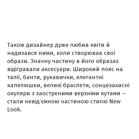
Також дизайнер дуже любив квіти й
надихався ними, коли створював свої
образи. Значну частину в його образах
відігравали аксесуари. Широкий пояс на
талії, банти, рукавички, елегантні
капелюшки, великі браслети, сонцезахисні
окуляри з заостреними верхніми кутами –
стали невідʼємною частиною стилю New
Look.