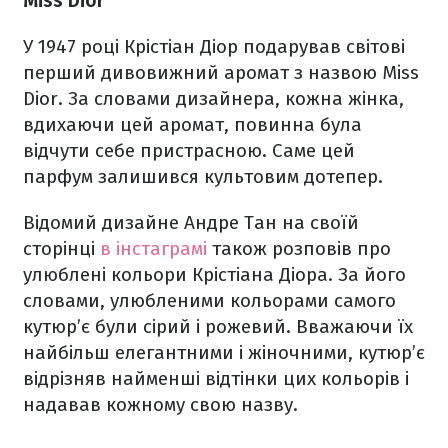
Miss Dior
У 1947 році Крістіан Діор подарував світові
перший дивовижний аромат з назвою Miss
Dior. За словами дизайнера, кожна жінка,
вдихаючи цей аромат, повинна була
відчути себе пристрасною. Саме цей
парфум залишився культовим дотепер.
Відомий дизайне Андре Тан на своїй
сторінці
в інстаграмі
також розповів про
улюблені кольори Крістіана Діора. За його
словами, улюбленими кольорами самого
кутюр’є були сірий і рожевий. Вважаючи їх
найбільш елегантними і жіночними, кутюр’є
відрізняв найменші відтінки цих кольорів і
надавав кожному свою назву.