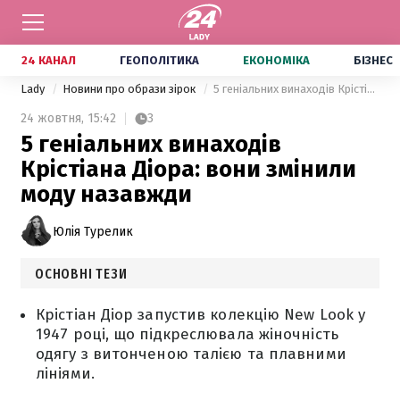
24 КАНАЛ
ГЕОПОЛІТИКА
ЕКОНОМІКА
БІЗНЕС
Lady
Новини про образи зірок
5 геніальних винаходів Крістіана Діора: вони змінили моду назавжди
24 жовтня,
15:42
3
5 геніальних винаходів
Крістіана Діора: вони змінили
моду назавжди
Юлія Турелик
ОСНОВНІ ТЕЗИ
Крістіан Діор запустив колекцію New Look у
1947 році, що підкреслювала жіночність
одягу з витонченою талією та плавними
лініями.