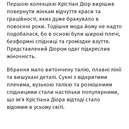
Першою колекцією Крістіан Діор вирішив
повернути жінкам відчуття краси та
граційності, яких дуже бракувало в
повоєнні роки. Тодішня мода йому не надто
подобалася, бо в основі були широкі плечі,
безформні спідниці та громіздке взуття.
Представлений Діором одяг підкреслив
жіночність.
Вбрання мало витончену талію, плавні лінії
та вишукані деталі. Сукні з відкритими
плечима, вузькою талією та розкішними
спідницями стали настільки популярними,
що ім’я Крістіана Діора відтоді стало
відомим в усьому світі.