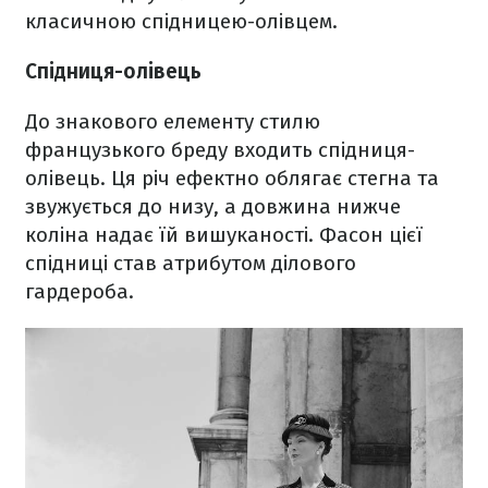
класичною спідницею-олівцем.
Спідниця-олівець
До знакового елементу стилю
французького бреду входить спідниця-
олівець. Ця річ ефектно облягає стегна та
звужується до низу, а довжина нижче
коліна надає їй вишуканості. Фасон цієї
спідниці став атрибутом ділового
гардероба.