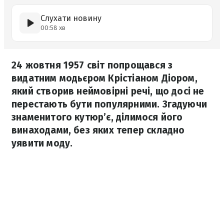
Слухати новину
00:58 хв
24 жовтня 1957 світ попрощався з
видатним модьєром Крістіаном Діором,
який створив неймовірні речі, що досі не
перестають бути популярними. Згадуючи
знаменитого кутюр’є, ділимося його
винаходами, без яких тепер складно
уявити моду.