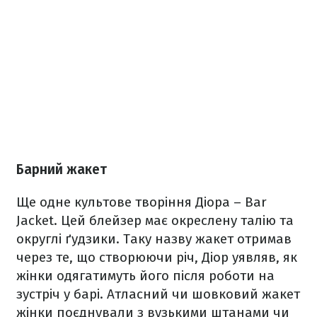
Барний жакет
Ще одне культове творіння Діора – Bar
Jacket. Цей блейзер має окреслену талію та
округлі ґудзики. Таку назву жакет отримав
через те, що створюючи річ, Діор уявляв, як
жінки одягатимуть його після роботи на
зустріч у барі. Атласний чи шовковий жакет
жінки поєднували з вузькими штанами чи