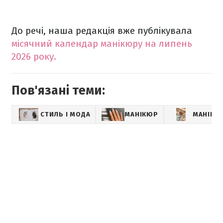
До речі, наша редакція вже публікувала
місячний календар манікюру на липень
2026 року.
Пов'язані теми:
СТИЛЬ І МОДА
МАНІКЮР
МАНІКЮ