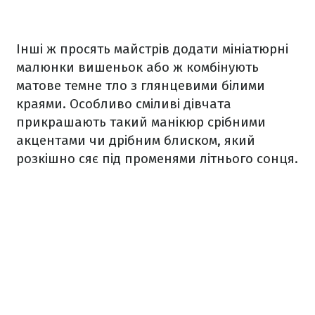
Інші ж просять майстрів додати мініатюрні
малюнки вишеньок або ж комбінують
матове темне тло з глянцевими білими
краями. Особливо сміливі дівчата
прикрашають такий манікюр срібними
акцентами чи дрібним блиском, який
розкішно сяє під променями літнього сонця.