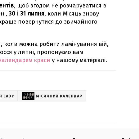
ентів
, щоб згодом не розчаруватися в
дні,
30 і 31 липня
, коли Місяць знову
краще повернутися до звичайного
я, коли можна робити ламінування вій,
осся у липні, пропонуємо вам
календарем краси
у нашому матеріалі.
Я LADY
МІСЯЧНИЙ КАЛЕНДАР