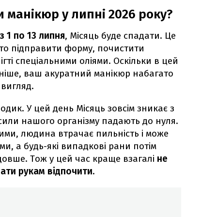
 манікюр у липні 2026 року?
з 1 по 13 липня
, Місяць буде спадати. Це
то підправити форму, почистити
ігті спеціальними оліями. Оскільки в цей
льніше, ваш акуратний манікюр набагато
 вигляд.
дик. У цей день Місяць зовсім зникає з
і сили нашого організму падають до нуля.
кими, людина втрачає пильність і може
и, а будь-які випадкові рани потім
довше. Тож у цей час краще взагалі
не
дати рукам відпочити.