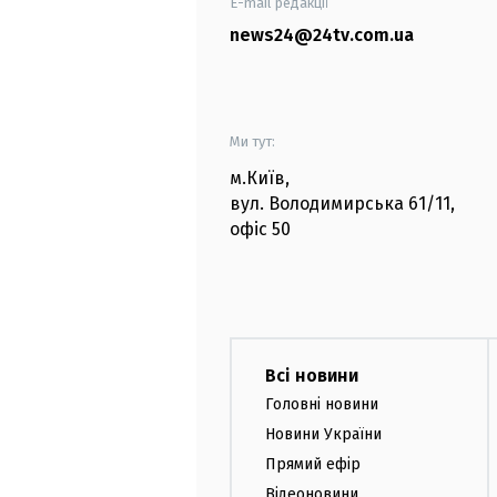
E-mail редакції
news24@24tv.com.ua
Ми тут:
м.Київ
,
вул. Володимирська
61/11,
офіс
50
Всі новини
Головні новини
Новини України
Прямий ефір
Відеоновини