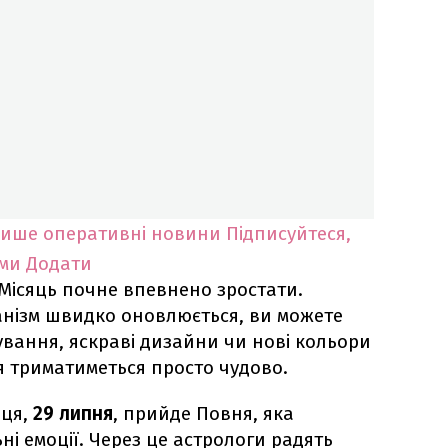
лише оперативні новини
Підписуйтеся,
ими
Додати
Місяць почне впевнено зростати.
ганізм швидко оновлюється, ви можете
вання, яскраві дизайни чи нові кольори
тя триматиметься просто чудово.
яця,
29 липня
, прийде Повня, яка
ні емоції. Через це астрологи радять