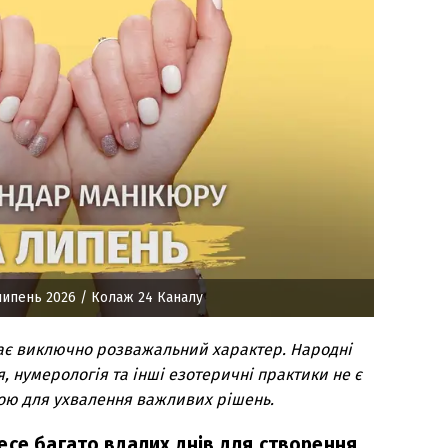
липень 2026
/ Колаж 24 Каналу
ає виключно розважальний характер. Народні
я, нумерологія та інші езотеричні практики не є
ою для ухвалення важливих рішень.
есе багато вдалих днів для створення