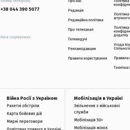
Номер телефону:
Про нас
Політика
конфіден
+38 044 390 5077
Редакція
Політика
штучного
Редакційна політика
Політика
Про телеканал
конфіден
додатку
Ми в соцмережах:
Телеведучі
Угода Ко
Спільнот
Рекламодавцям
Правила 
Правила користування
Технічна
Війна Росії з Україною
Мобілізація в Україні
Ракетні обстріли
Звільнення з військової
служби
Карта бойових дій
Мобілізація 50+
Мирні переговори
Мобілізація жінок
Повітряна тривога в Україні