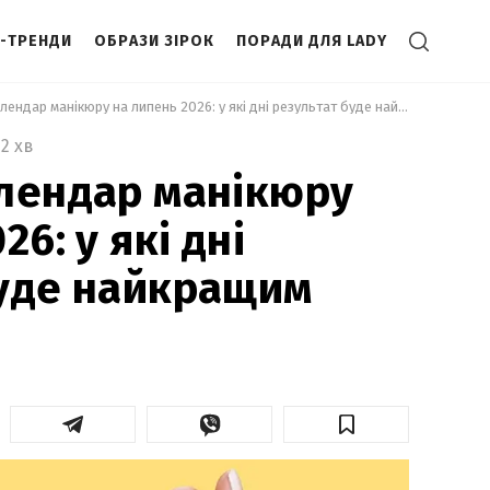
І-ТРЕНДИ
ОБРАЗИ ЗІРОК
ПОРАДИ ДЛЯ LADY
 Місячний календар манікюру на липень 2026: у які дні результат буде найкращим 
2 хв
лендар манікюру
26: у які дні
буде найкращим