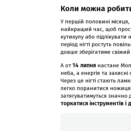
Коли можна робити
У першій половині місяця,
найкращий час, щоб прос
кутикулу або підлікувати н
період нігті ростуть пові
довше зберігатиме свіжий
А от
14 липня
настане Моло
неба, а енергія та захисн
Через це нігті стають лам
легко поранитися ножицям
затягуватимуться значно 
торкатися інструментів і 