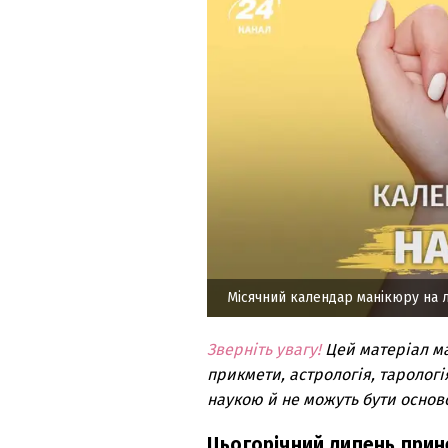
Місячний календар манікюру на 
Зверніть увагу!
Цей матеріал м
прикмети, астрологія, тарологі
наукою й не можуть бути основ
Цьогорічний липень прин