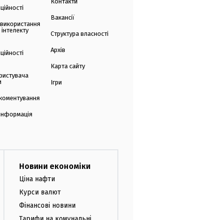
Контакти
ційності
Вакансії
 використання
 інтелекту
Структура власності
Архів
ційності
Карта сайту
ристувача
и
Ігри
коментування
 інформація
Новини економіки
Ціна нафти
Курси валют
Фінансові новини
Тарифи на комунальні