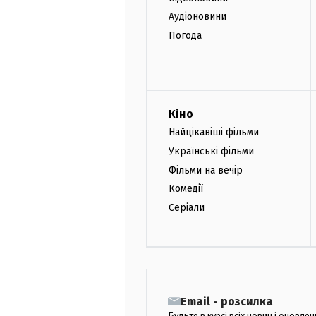
Аудіоновини
Погода
Кіно
Найцікавіші фільми
Українські фільми
Фільми на вечір
Комедії
Серіали
Email - розсилка
Будьте в курсі всіх новин і оновлен