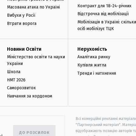
Контракт для 18-24-річних
Масована атака по Україні
Відстрочка від мобілізації
Вибухи у Росії
Мобілізація в Україні: скільк
Втрати ворога
осіб мобілізує ТЦК
Новини Освіти
Нерухомість
Міністерство освіти та науки
Аналітика ринку
України
Купівля житла
Школа
Тренди і натхнення
НМТ 2026
Саморозвиток
Навчання за кордоном
Всі комерційні рекламні матеріал
"Партнерський матеріал". Матеріа
відображають позицію авторів та 
ДО РОЗСИЛОК
ь!