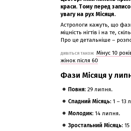
краси. Тому перед запис
увагу на рух Місяця.
Астрологи кажуть, що фаз
міцність нігтів і на те, с
Про це детальніше – розп
Мінус 10 рок
ДИВІТЬСЯ ТАКОЖ
жінок після 60
Фази Місяця у липн
Повня
: 29 липня.
Спадний Місяць
: 1 – 13
Молодик
: 14 липня.
Зростальний Місяць
: 1