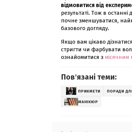
відмовитися від експерим
результаті. Тож в останні 
почне зменшуватися, най
базового догляду.
Якщо вам цікаво дізнатис
стригти чи фарбувати вол
ознайомитися з
місячним 
Повʼязані теми:
ПРИКМЕТИ
ПОРАДИ ДЛ
МАНІКЮР