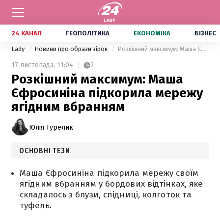
24 КАНАЛ
ГЕОПОЛІТИКА
ЕКОНОМІКА
БІЗНЕС
Lady
Новини про образи зірок
Розкішний максимум: Маша Єфросиніна підкорила мережу ягідним вбранням
17 листопада,
11:04
2
Розкішний максимум: Маша
Єфросиніна підкорила мережу
ягідним вбранням
Юлія Турелик
ОСНОВНІ ТЕЗИ
Маша Єфросиніна підкорила мережу своїм
ягідним вбранням у бордових відтінках, яке
складалось з блузи, спідниці, колготок та
туфель.