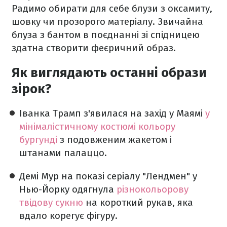
Радимо обирати для себе блузи з оксамиту,
шовку чи прозорого матеріалу. Звичайна
блуза з бантом в поєднанні зі спідницею
здатна створити феєричний образ.
Як виглядають останні образи
зірок?
Іванка Трамп з'явилася на захід у Маямі
у
мінімалістичному костюмі кольору
бургунді
з подовженим жакетом і
штанами палаццо.
Демі Мур на показі серіалу "Лендмен" у
Нью-Йорку одягнула
різнокольорову
твідову сукню
на короткий рукав, яка
вдало корегує фігуру.