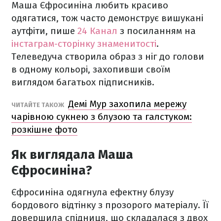
Маша Єфросиніна любить красиво
одягатися, тож часто демонструє вишукані
аутфіти, пише
24 Канал
з посиланням на
інстаграм-сторінку знаменитості
.
Телеведуча створила образ з ніг до голови
в одному кольорі, захопивши своїм
виглядом багатьох підписників.
Демі Мур захопила мережу
ЧИТАЙТЕ ТАКОЖ
чарівною сукнею з блузою та галстуком:
розкішне фото
Як виглядала Маша
Єфросиніна?
Єфросиніна одягнула ефектну блузу
бордового відтінку з прозорого матеріалу. Її
довершила спідниця, що складалася з двох