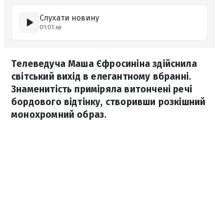
Слухати новину
01:01 хв
Телеведуча Маша Єфросиніна здійснила
світський вихід в елегантному вбранні.
Знаменитість приміряла витончені речі
бордового відтінку, створивши розкішний
монохромний образ.