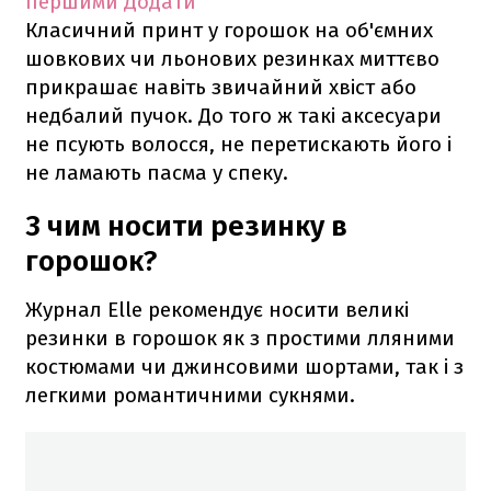
першими
Додати
Класичний принт у горошок на об'ємних
шовкових чи льонових резинках миттєво
прикрашає навіть звичайний хвіст або
недбалий пучок. До того ж такі аксесуари
не псують волосся, не перетискають його і
не ламають пасма у спеку.
З чим носити резинку в
горошок?
Журнал Elle рекомендує носити великі
резинки в горошок як з простими лляними
костюмами чи джинсовими шортами, так і з
легкими романтичними сукнями.