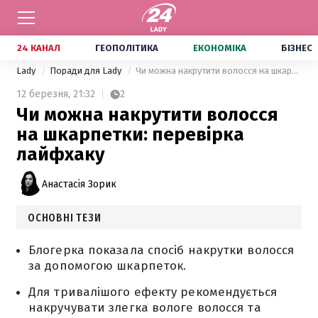
24 КАНАЛ
ГЕОПОЛІТИКА
ЕКОНОМІКА
БІЗНЕС
Lady
Поради для Lady
Чи можна накрутити волосся на шкарпетки: перевірка лайфхаку
12 березня,
21:32
2
Чи можна накрутити волосся
на шкарпетки: перевірка
лайфхаку
Анастасія Зорик
ОСНОВНІ ТЕЗИ
Блогерка показала спосіб накрутки волосся
за допомогою шкарпеток.
Для тривалішого ефекту рекомендується
накручувати злегка вологе волосся та