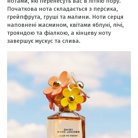
нотами, які перенесуть вас в літню пору.
Початкова нота складається з персика,
грейпфрута, груші та малини. Ноти серця
наповнені жасмином, квітами яблуні, лічі,
трояндою та фіалкою, а кінцеву ноту
завершує мускус та слива.