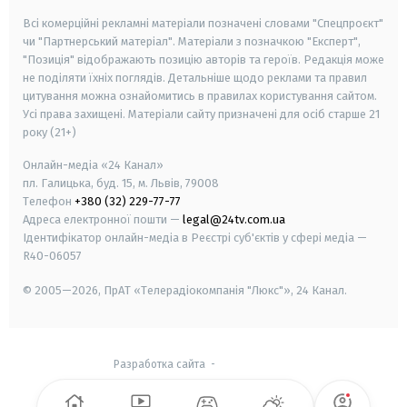
Всі комерційні рекламні матеріали позначені словами "Спецпроєкт"
чи "Партнерський матеріал". Матеріали з позначкою "Експерт",
"Позиція" відображають позицію авторів та героїв. Редакція може
не поділяти їхніх поглядів. Детальніше щодо реклами та правил
цитування можна ознайомитись в правилах користування сайтом.
Усі права захищені.
Матеріали сайту призначені для осіб старше
21
року (21+)
Онлайн-медіа «24 Канал»
пл. Галицька, буд. 15, м. Львів, 79008
Телефон
+380 (32) 229-77-77
Адреса електронної пошти —
legal@24tv.com.ua
Ідентифікатор онлайн-медіа в Реєстрі суб'єктів у сфері медіа —
R40-06057
© 2005—2026,
ПрАТ «Телерадіокомпанія "Люкс"», 24 Канал.
Разработка сайта
-