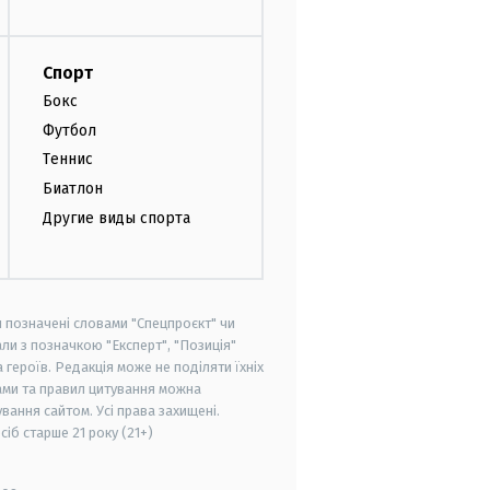
Спорт
Бокс
Футбол
Теннис
Биатлон
Другие виды спорта
и позначені словами "Спецпроєкт" чи
ли з позначкою "Експерт", "Позиція"
героїв. Редакція може не поділяти їхніх
ами та правил цитування можна
вання сайтом. Усі права захищені.
осіб старше
21 року (21+)