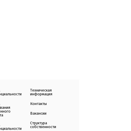
а
Техническая
нциальности
информация
а
Контакты
ования
енного
Вакансии
та
Структура
а
собственности
нциальности