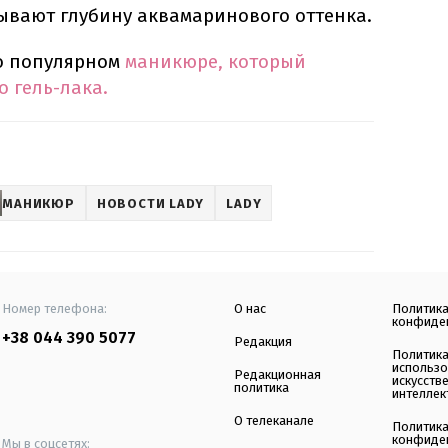
ывают глубину аквамаринового оттенка.
 о популярном
маникюре, который
 гель-лака.
МАНИКЮР
НОВОСТИ LADY
LADY
Номер телефона:
О нас
Политик
конфиде
+38 044 390 5077
Редакция
Политик
использ
Редакционная
искусств
политика
интеллек
О телеканале
Политик
конфиде
Мы в соцсетях: