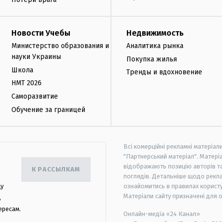
Новости Учебы
Недвижимость
Министерство образования и
Аналитика рынка
науки Украины
Покупка жилья
Школа
Тренды и вдохновение
НМТ 2026
Саморазвитие
Обучение за границей
Всі комерційні рекламні матеріал
"Партнерський матеріал". Матеріа
відображають позицію авторів та 
К РАССЫЛКАМ
поглядів. Детальніше щодо рекл
цу
ознайомитись в правилах користу
Матеріали сайту призначені для 
,
ересам.
Онлайн-медіа «24 Канал»