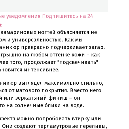
ые уведомления
Подпишитесь на 24
ь
квамариновых ногтей объясняется не
ом и универсальностью. Как мы
аникюр прекрасно подчеркивает загар.
игрышно на любом оттенке кожи – как
олее того, продолжает "подсвечивать"
тановится интенсивнее.
никюр выглядел максимально стильно,
ься от матового покрытия. Вместо него
й или зеркальный финиш – он
го на солнечные блики на воде.
ффекта можно попробовать втирку или
 Они создают перламутровые переливы,