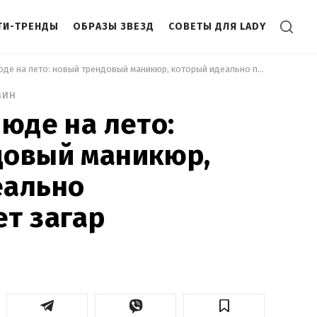
ТИ-ТРЕНДЫ
ОБРАЗЫ ЗВЕЗД
СОВЕТЫ ДЛЯ LADY
 Забудьте о нюде на лето: новый трендовый маникюр, который идеально подчеркивает загар 
мин
нюде на лето:
довый маникюр,
еально
т загар