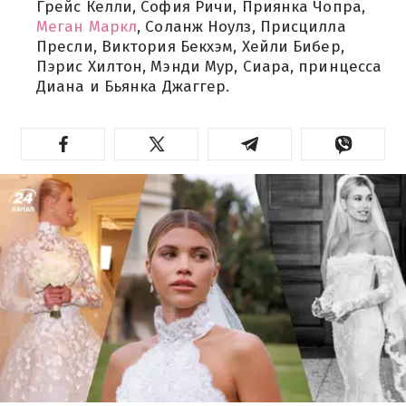
Грейс Келли, София Ричи, Приянка Чопра,
Меган Маркл
, Соланж Ноулз, Присцилла
Пресли, Виктория Бекхэм, Хейли Бибер,
Пэрис Хилтон, Мэнди Мур, Сиара, принцесса
Диана и Бьянка Джаггер.