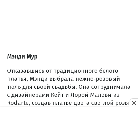
Мэнди Мур
Отказавшись от традиционного белого
платья, Мэнди выбрала нежно-розовый
тюль для своей свадьбы. Она сотрудничала
с дизайнерами Кейт и Лорой Малеви из
Rodarte, создав платье цвета светлой розы
для свадьбы в заднем дворе в
Калифорнии. Ретро стиль многоярусного
платья подчеркнул женственность с легким
оттенком винтажа.