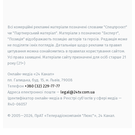
android
apple
smart tv
samsung smart tv
Всі комерційні рекламні матеріали позначені словами "Спецпроєкт"
чи "Партнерський матеріал". Матеріали з позначкою "Експерт",
"Позиція" відображають позицію авторів та героїв. Редакція може
не поділяти їхніх поглядів. Детальніше щодо реклами та правил
цитування можна ознайомитись в правилах користування сайтом.
Усі права захищені.
Матеріали сайту призначені для осіб старше
21
року (21+)
Онлайн-медіа «24 Канал»
пл. Галицька, буд. 15, м. Львів, 79008
Телефон
+380 (32) 229-77-77
Адреса електронної пошти —
legal@24tv.com.ua
Ідентифікатор онлайн-медіа в Реєстрі суб'єктів у сфері медіа —
R40-06057
© 2005—2026,
ПрАТ «Телерадіокомпанія "Люкс"», 24 Канал.