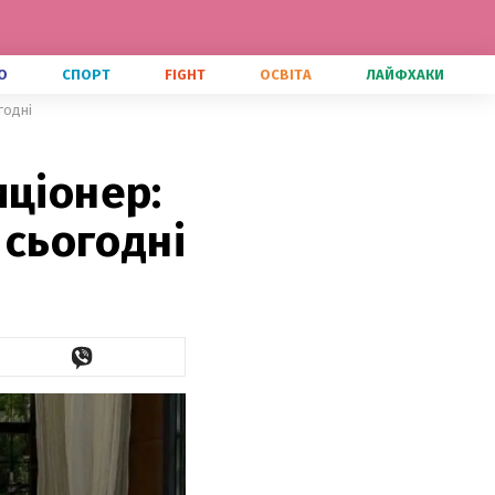
О
СПОРТ
FIGHT
ОСВІТА
ЛАЙФХАКИ
годні
иціонер:
 сьогодні