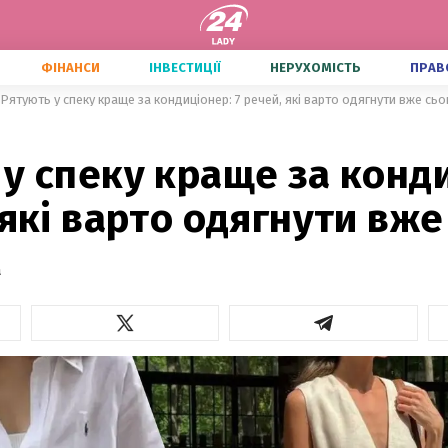
ФІНАНСИ
ІНВЕСТИЦІЇ
НЕРУХОМІСТЬ
ПРАВ
Рятують у спеку краще за кондиціонер: 7 речей, які варто одягнути вже сьо
у спеку краще за конд
 які варто одягнути вже
а