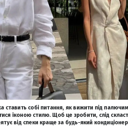
а ставить собі питання, як вижити під палючим
ися іконою стилю. Щоб це зробити, слід склас
ятує від спеки краще за будь-який кондиціонер