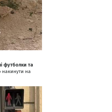
і футболки та
о накинути на