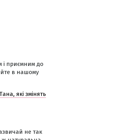
м і приємним до
айте в нашому
Тана, які змінять
 зазвичай не так
о ж натуральна