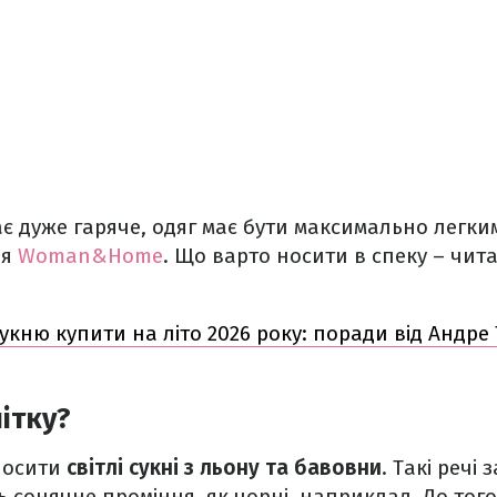
ає дуже гаряче, одяг має бути максимально легки
ня
Woman&Home
. Що варто носити в спеку – чит
укню купити на літо 2026 року: поради від Андре 
ітку?
носити
світлі сукні з льону та бавовни
. Такі речі
 сонячне проміння, як чорні, наприклад. До тог