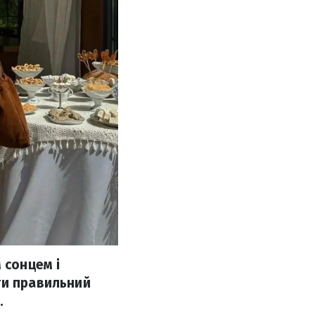
 сонцем і
ти правильний
.