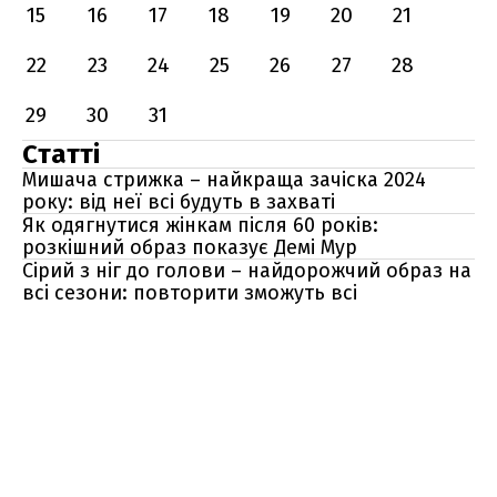
15
16
17
18
19
20
21
22
23
24
25
26
27
28
29
30
31
Статті
Мишача стрижка – найкраща зачіска 2024
року: від неї всі будуть в захваті
Як одягнутися жінкам після 60 років:
розкішний образ показує Демі Мур
Сірий з ніг до голови – найдорожчий образ на
всі сезони: повторити зможуть всі