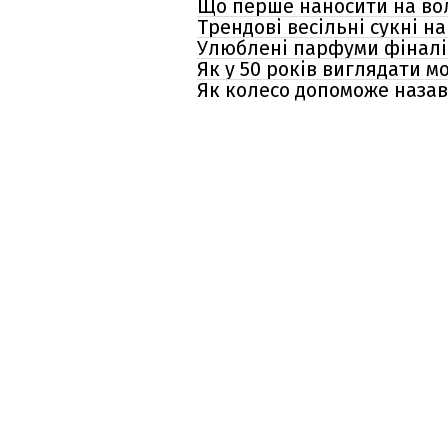
Що перше наносити на вол
Трендові весільні сукні н
Улюблені парфуми фіналіс
Як у 50 років виглядати мо
Як колесо допоможе наза