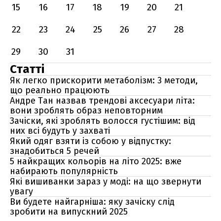
15
16
17
18
19
20
21
22
23
24
25
26
27
28
29
30
31
Статті
Як легко прискорити метаболізм: 3 методи,
що реально працюють
Андре Тан назвав трендові аксесуари літа:
вони зроблять образ неповторним
Зачіски, які зроблять волосся густішим: від
них всі будуть у захваті
Який одяг взяти із собою у відпустку:
знадобиться 5 речей
5 найкращих кольорів на літо 2025: вже
набирають популярність
Які вишиванки зараз у моді: на що звернути
увагу
Ви будете найгарніша: яку зачіску слід
зробити на випускний 2025