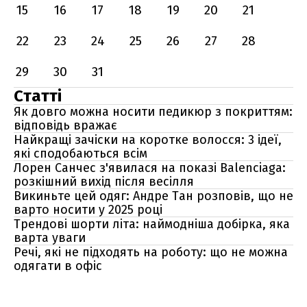
15
16
17
18
19
20
21
22
23
24
25
26
27
28
29
30
31
Статті
Як довго можна носити педикюр з покриттям:
відповідь вражає
Найкращі зачіски на коротке волосся: 3 ідеї,
які сподобаються всім
Лорен Санчес з'явилася на показі Balenciaga:
розкішний вихід після весілля
Викиньте цей одяг: Андре Тан розповів, що не
варто носити у 2025 році
Трендові шорти літа: наймодніша добірка, яка
варта уваги
Речі, які не підходять на роботу: що не можна
одягати в офіс