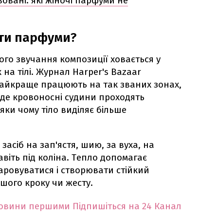
овані: які жіночі парфуми не
ити парфуми?
го звучання композиції ховається у
на тілі. Журнал Harper's Bazaar
айкраще працюють на так званих зонах,
, де кровоносні судини проходять
ки чому тіло виділяє більше
засіб на зап'ястя, шию, за вуха, на
авіть під коліна. Тепло допомагає
ровуватися і створювати стійкий
шого кроку чи жесту.
новини першими
Підпишіться на 24 Канал