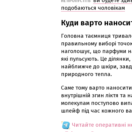
Ви будете здив
НЕ ПРОПУСТІТЬ
подобаються чоловікам
Куди варто нанос
Головна таємниця тривало
правильному виборі точок 
наголошує, що парфуми н
які пульсують. Це ділянки
найближче до шкіри, завдя
природного тепла.
Саме тому варто наносити 
внутрішній згин ліктя та н
молекулам поступово випа
шлейф під час кожного ва
Читайте оперативні 