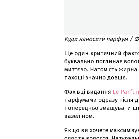
Куди наносити парфум / Ф
Ще один критичний фактор
буквально поглинає вологу
миттєво. Натомість жирна
пахощі значно довше.
Фахівці видання
Le Parfu
парфумами одразу після д
попередньо змащувати шк
вазеліном.
Якщо ви хочете максимізу
одяг та волосся. Натураль