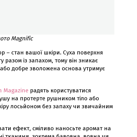
ото Magnific
 – стан вашої шкіри. Суха поверхня
 разом із запахом, тому він зникає
 або добре зволожена основа утримує
m Magazine
радять користуватися
ушу на протерте рушником тіло або
іру лосьйоном без запаху чи звичайним
вати ефект, сміливо наносьте аромат на
ні тканини, зокрема бавовна, вовна чи