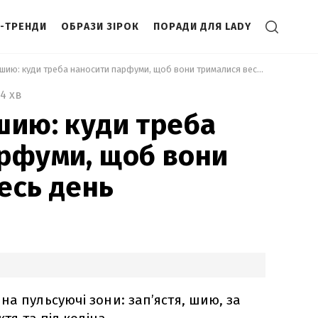
І-ТРЕНДИ
ОБРАЗИ ЗІРОК
ПОРАДИ ДЛЯ LADY
 Не лише на шию: куди треба наносити парфуми, щоб вони трималися весь день 
4 хв
шию: куди треба
рфуми, щоб вони
есь день
на пульсуючі зони: зап’ястя, шию, за