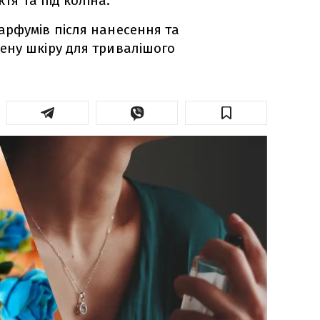
ктя та під коліна.
арфумів після нанесення та
ену шкіру для тривалішого