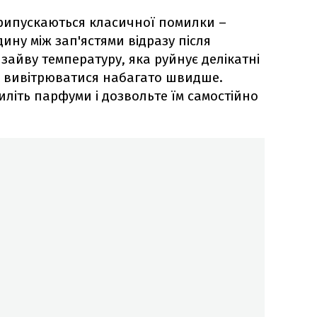
рипускаються класичної помилки –
ину між зап'ястями відразу після
зайву температуру, яка руйнує делікатні
ах вивітрюватися набагато швидше.
иліть парфуми і дозвольте їм самостійно