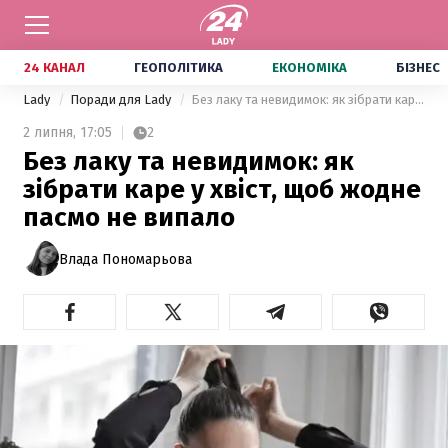
24 КАНАЛ
ГЕОПОЛІТИКА
ЕКОНОМІКА
БІЗНЕС
Lady
Поради для Lady
Без лаку та невидимок: як зібрати каре у хвіст, щоб жодне пасмо не випало
2 липня,
17:05
2
Без лаку та невидимок: як
зібрати каре у хвіст, щоб жодне
пасмо не випало
Влада Пономарьова