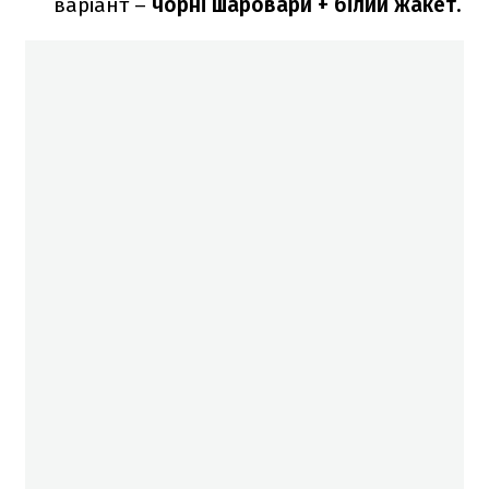
варіант –
чорні шаровари + білий жакет.