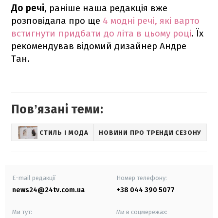
До речі
, раніше наша редакція вже
розповідала про ще
4 модні речі, які варто
встигнути придбати до літа в цьому році
. Їх
рекомендував відомий дизайнер Андре
Тан.
Повʼязані теми:
СТИЛЬ І МОДА
НОВИНИ ПРО ТРЕНДИ СЕЗОНУ
L
E-mail редакції
Номер телефону:
news24@24tv.com.ua
+38 044 390 5077
Ми тут:
Ми в соцмережах: