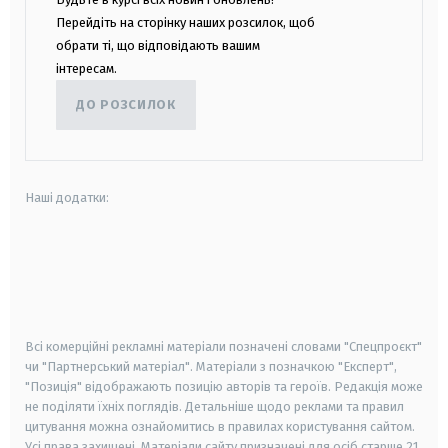
Перейдіть на сторінку наших розсилок, щоб
обрати ті, що відповідають вашим
інтересам.
ДО РОЗСИЛОК
Наші додатки:
android
apple
smart tv
samsung smart tv
Всі комерційні рекламні матеріали позначені словами "Спецпроєкт"
чи "Партнерський матеріал". Матеріали з позначкою "Експерт",
"Позиція" відображають позицію авторів та героїв. Редакція може
не поділяти їхніх поглядів. Детальніше щодо реклами та правил
цитування можна ознайомитись в правилах користування сайтом.
Усі права захищені.
Матеріали сайту призначені для осіб старше
21