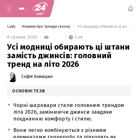
Lady
Новини про тренди сезону
 Усі модниці обирають ці штани замість джинсів: головний тренд на літо 2026 
3 хв
8 травня,
23:00
Усі модниці обирають ці штани
замість джинсів: головний
тренд на літо 2026
Софія Хомишин
ОСНОВНІ ТЕЗИ
Чорні шаровари стали головним трендом
літа 2026, замінюючи джинси завдяки
поєднанню комфорту і стилю.
Вони легко комбінуються з різними
елементами гардеробу та підходять як