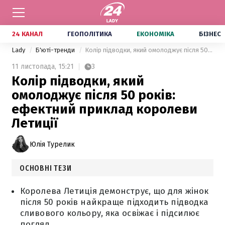
24 КАНАЛ
ГЕОПОЛІТИКА
ЕКОНОМІКА
БІЗНЕС
Lady
Б'юті-тренди
Колір підводки, який омолоджує після 50 років: ефектний приклад королеви Летиції
11 листопада,
15:21
3
Колір підводки, який
омолоджує після 50 років:
ефектний приклад королеви
Летиції
Юлія Турелик
ОСНОВНІ ТЕЗИ
Королева Летиція демонструє, що для жінок
після 50 років найкраще підходить підводка
сливового кольору, яка освіжає і підсилює
погляд.