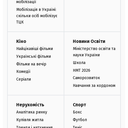
мобілізації
Мобілізація в Україні:
скільки осіб мобілізує
ТЦК
Кіно
Новини Освіти
Найцікавіші фільми
Міністерство освіти та
науки України
Українські фільми
Школа
Фільми на вечір
НМТ 2026
Комедії
Саморозвиток
Серіали
Навчання за кордоном
Нерухомість
Спорт
Аналітика ринку
Бокс
Купівля житла
Футбол
Тренди і натхнення
Теніс