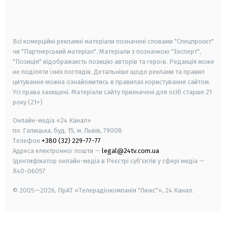
smart tv
samsung smart tv
Всі комерційні рекламні матеріали позначені словами "Спецпроєкт"
чи "Партнерський матеріал". Матеріали з позначкою "Експерт",
"Позиція" відображають позицію авторів та героїв. Редакція може
не поділяти їхніх поглядів. Детальніше щодо реклами та правил
цитування можна ознайомитись в правилах користування сайтом.
Усі права захищені.
Матеріали сайту призначені для осіб старше
21
року (21+)
Онлайн-медіа «24 Канал»
пл. Галицька, буд. 15, м. Львів, 79008
Телефон
+380 (32) 229-77-77
Адреса електронної пошти —
legal@24tv.com.ua
Ідентифікатор онлайн-медіа в Реєстрі суб'єктів у сфері медіа —
R40-06057
© 2005—2026,
ПрАТ «Телерадіокомпанія "Люкс"», 24 Канал.