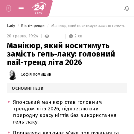
Lady
Б'юті-тренди
 Манікюр, який носитимуть замість гель-лаку: головний nail-тренд літа 2026 
2 хв
20 травня,
19:24
Манікюр, який носитимуть
замість гель-лаку: головний
nail-тренд літа 2026
Софія Хомишин
ОСНОВНІ ТЕЗИ
Японський манікюр став головним
трендом літа 2026, підкреслюючи
природну красу нігтів без використання
гель-лаку.
Процедура включає м'яке полірування та