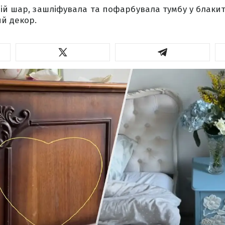
ій шар, зашліфувала та пофарбувала тумбу у блакит
й декор.