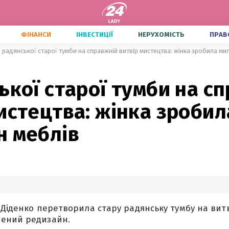
ФІНАНСИ
ІНВЕСТИЦІЇ
НЕРУХОМІСТЬ
ПРАВ
З радянської старої тумби на справжній витвір мистецтва: жінка зробила ми
ької старої тумби на с
истецтва: жінка зроби
н меблів
 Діденко перетворила стару радянську тумбу на вит
ений редизайн.