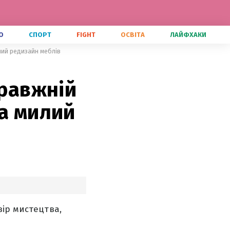
О
СПОРТ
FIGHT
ОСВІТА
ЛАЙФХАКИ
лий редизайн меблів
правжній
ла милий
вір мистецтва,