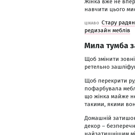
Жінка вже не впе
навчити цього ми
Стару радян
ЦІКАВО
редизайн меблів
Мила тумба з
Щоб змінити зовні
ретельно зашліфу
Щоб перекрити руд
пофарбувала меблі
що жінка майже не
такими, якими вон
Домашній затишок 
декор – безпереч
найзатишнішим мі