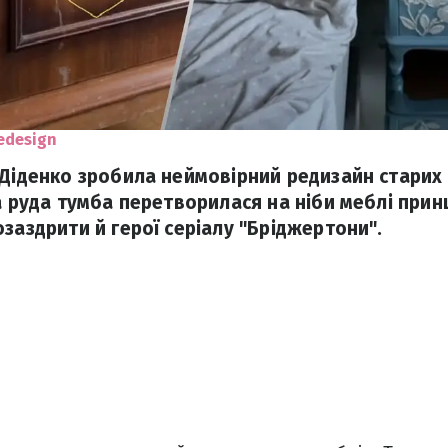
redesign
 Діденко зробила неймовірний редизайн старих
а руда тумба перетворилася на ніби меблі прин
заздрити й герої серіалу "Бріджертони".