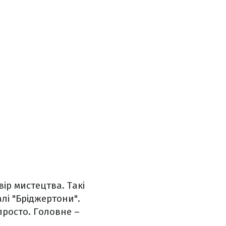
ір мистецтва. Такі
алі "Бріджертони".
просто. Головне –