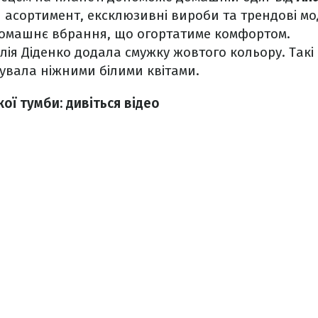
асортимент, ексклюзивні вироби та трендові мод
домашнє вбрання, що огортатиме комфортом.
лія Діденко додала смужку жовтого кольору. Такі 
увала ніжними білими квітами.
ої тумби: дивіться відео