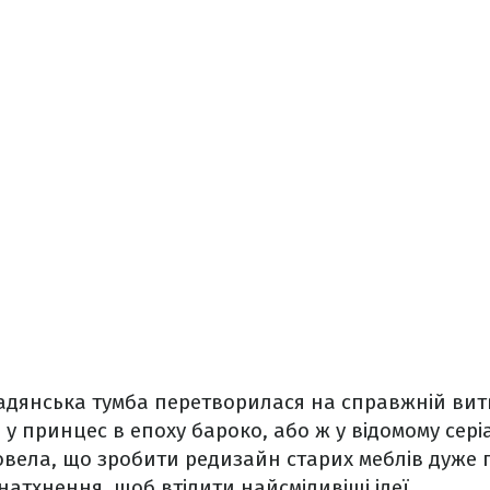
радянська тумба перетворилася на справжній витв
 у принцес в епоху бароко, або ж у відомому сері
овела, що зробити редизайн старих меблів дуже 
атхнення, щоб втілити найсміливіші ідеї.