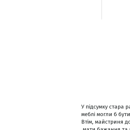
У підсумку стара 
меблі могли б бути
Втім, майстриня д
мати бажання та н