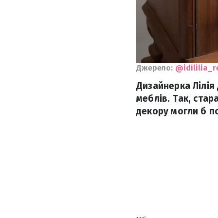
Джерело:
@idililia_
Дизайнерка Лілія
меблів. Так, стар
декору могли б по