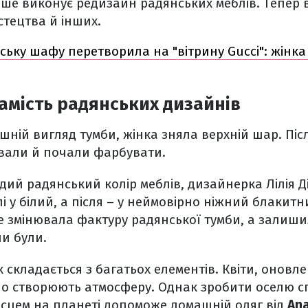
рше виконує редизайн радянських меблів. Тепер
стецтва й інших.
ську шафу перетворила на "вітрину Gucci": жінк
амість радянських дизайнів
шній вигляд тумби, жінка зняла верхній шар. Піс
вали й почали фарбувати.
ий радянський колір меблів, дизайнерка Лілія Д
 у білий, а після – у неймовірно ніжний блакитни
 змінювала фактуру радянської тумби, а залишил
и були.
складається з багатьох елементів. Квіти, оновл
но створюють атмосферу. Однак зробити оселю с
сцем на планеті допоможе домашній одяг від
Ana