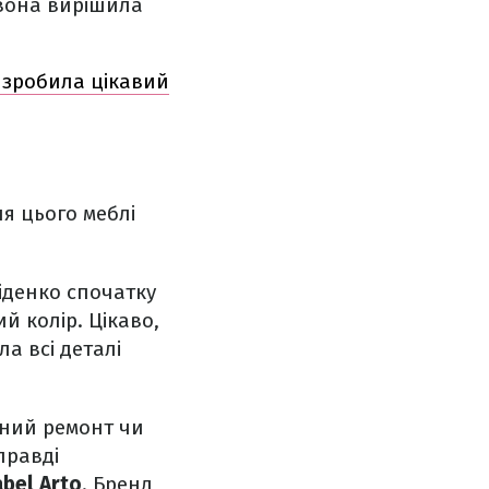
 вона вирішила
а зробила цікавий
ля цього меблі
іденко спочатку
й колір. Цікаво,
а всі деталі
ений ремонт чи
правді
bel Arto
. Бренд