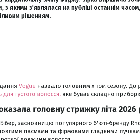
ки, з якими з'являлася на публіці останнім часом
іливим рішенням.
видання
Vogue
назвало головним хітом сезону. До р
 для густого волосся,
яке буває складно приборка
показала головну стрижку літа 2026
 Бібер, засновницю популярного б'юті-бренду Rh
овгими пасмами та фірмовими гладкими пучкам
ороткої довжини волосся.