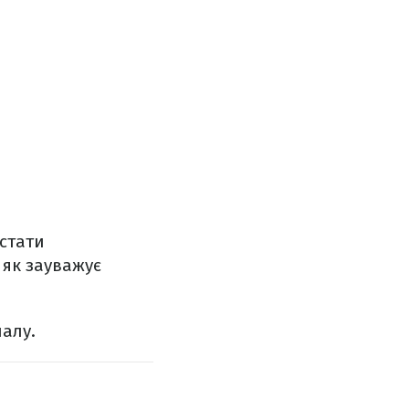
 стати
 як зауважує
налу.