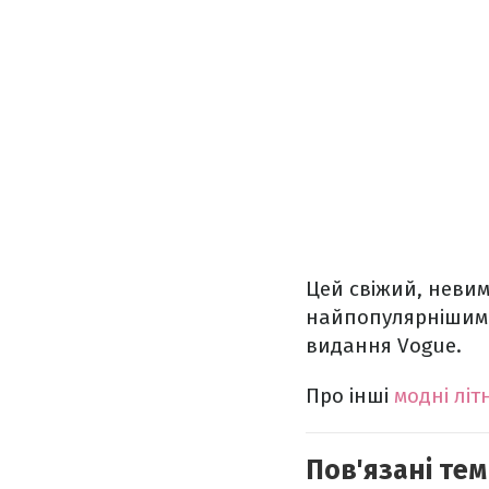
Цей свіжий, невим
найпопулярнішим з
видання Vogue.
Про інші
модні літ
Пов'язані тем