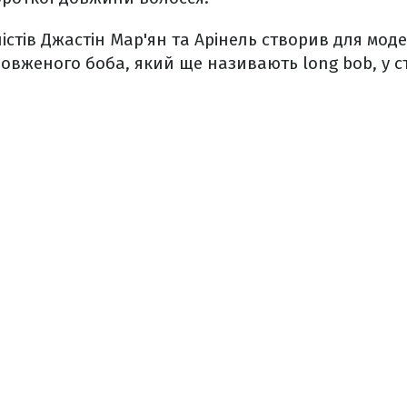
істів Джастін Мар'ян та Арінель створив для моде
овженого боба, який ще називають long bob, у ст