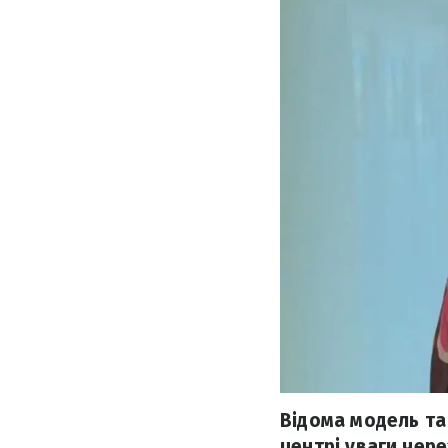
Відома модель та
центрі уваги чер