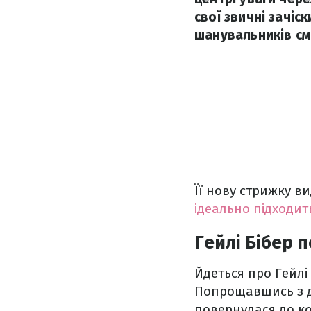
свої звичні зачіс
шанувальників см
Її нову стрижку 
ідеально підходить
Гейлі Бібер 
Йдеться про Гейлі
Попрощавшись з д
повернулася до к