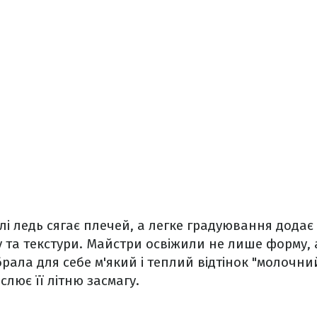
лі ледь сягає плечей, а легке градуювання додає 
 та текстури. Майстри освіжили не лише форму, 
обрала для себе м'який і теплий відтінок "молочн
слює її літню засмагу.