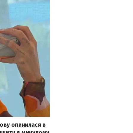
нову опинилася в
лишити в минулому