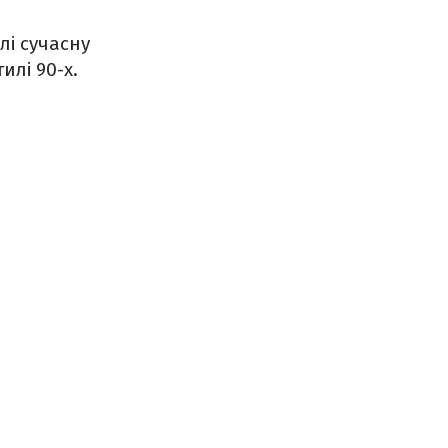
лі сучасну
илі 90-х.