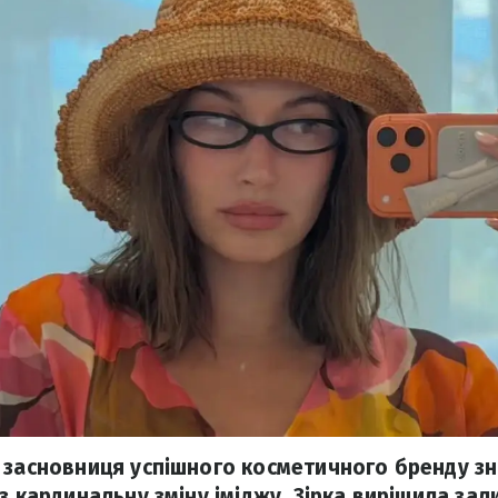
 засновниця успішного косметичного бренду з
ез кардинальну зміну іміджу. Зірка вирішила за