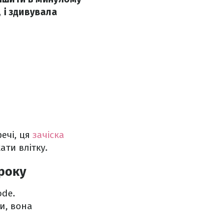
, і здивувала
ечі, ця
зачіска
ти влітку.
 року
ode.
и, вона