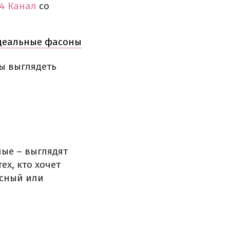
24 Канал
со
идеальные фасоны
бы выглядеть
ные – выглядят
ех, кто хочет
асный или