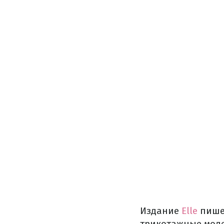
Издание
Elle
пишет
трикотажные моде