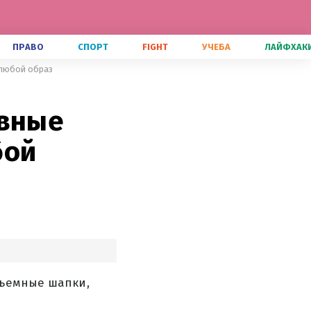
ПРАВО
СПОРТ
FIGHT
УЧЕБА
ЛАЙФХАК
 любой образ
овные
бой
бъемные шапки,