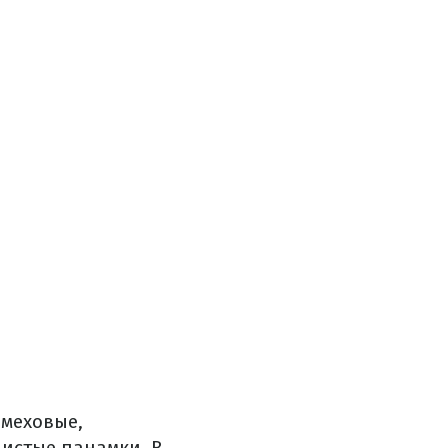
 меховые,
шистые панамки. В