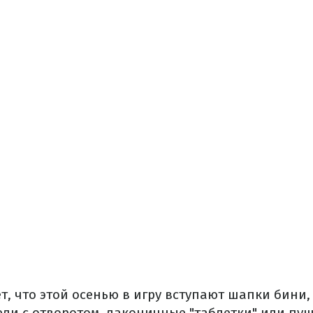
, что этой осенью в игру вступают шапки бини,
ли с отворотом, лаконичные "таблетки" или пу