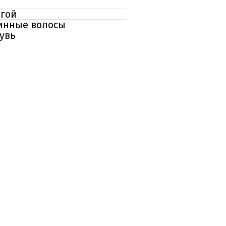
огой
линные волосы
бувь