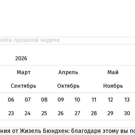
ле
На прошлой неделе
2026
Март
Апрель
Май
Сентябрь
Октябрь
Ноябрь
06
07
08
09
10
11
12
13
23
24
25
26
27
28
29
30
ения от Жизель Бюндхен: благодаря этому вы