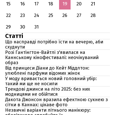
15
16
17
18
19
20
21
22
23
24
25
26
27
28
29
30
31
Статті
Що насправді потрібно їсти на вечерю, аби
схуднути
Розі Гантінгтон-Вайтлі з'явилася на
Каннському кінофестивалі: неочікуваний
образ
Від принцеси Діани до Кейт Міддлтон:
улюблені парфуми відомих жінок
У моду вривається новий головний убір:
такий ми ще не носили
Трендові джинси на літо 2025: без них
модницями не обійтися
Дакота Джонсон вразила ефектною сукнею з
сітки в Каннах: цікаве фото
Незвичні варіанти літнього манікюру: