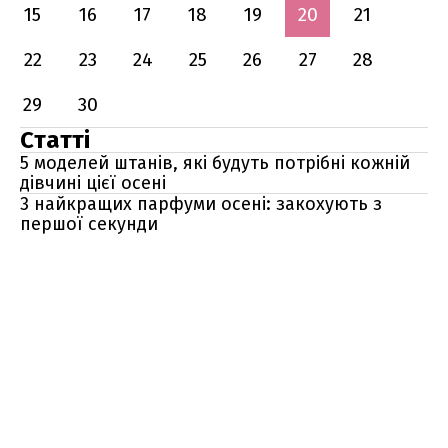
15
16
17
18
19
20
21
22
23
24
25
26
27
28
29
30
Статті
5 моделей штанів, які будуть потрібні кожній
дівчині цієї осені
3 найкращих парфуми осені: закохують з
першої секунди