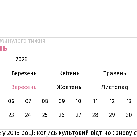
Минулого тижня
НЬ
2026
Березень
Квітень
Травень
Вересень
Жовтень
Листопад
06
07
08
09
10
11
12
13
23
24
25
26
27
28
29
30
е у 2016 році: колись культовий відтінок знову 