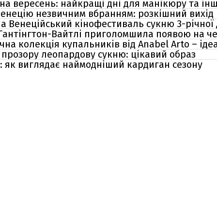
на вересень: найкращі дні для манікюру та ін
Венецію незвичним вбранням: розкішний вихід
а Венеційський кінофестиваль сукню 3-річної
озі Гантінгтон-Вайтлі приголомшила появою на ч
чна колекція купальників від Anabel Arto – ід
прозору леопардову сукню: цікавий образ
ди: як виглядає наймодніший кардиган сезону