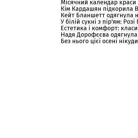
Місячний календар краси 
Кім Кардашян підкорила 
Кейт Бланшетт одягнула н
У білій сукні з пір'ям: Р
Естетика і комфорт: класи
Надя Дорофєєва одягнула 
Без нього цієї осені ніку