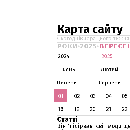
Карта сайту
Сьогодні
Вчора
Цього тижня
РОКИ
2025
ВЕРЕСЕ
2024
2025
Січень
Лютий
Липень
Серпень
01
02
03
04
05
18
19
20
21
22
Статті
Він "підірвав" світ моди щ