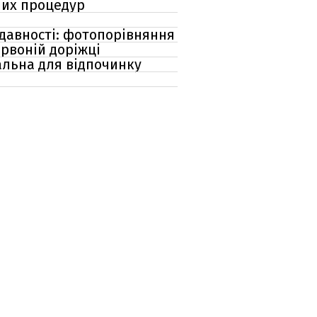
ших процедур
 давності: фотопорівняння
ервоній доріжці
еальна для відпочинку