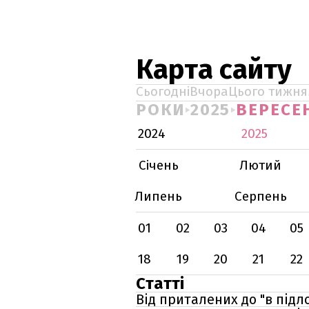
Карта сайту
Сьогодні
Вчора
Цього тижня
РОКИ
2025
ВЕРЕСЕ
2024
2025
Січень
Лютий
Липень
Серпень
01
02
03
04
05
18
19
20
21
22
Статті
Від приталених до "в підло