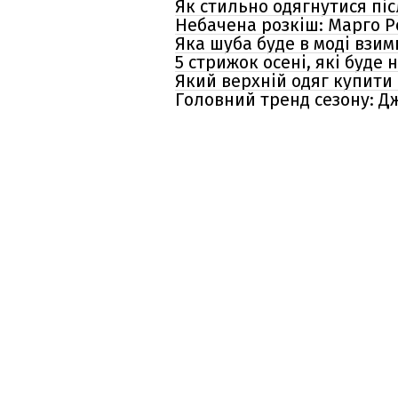
Як стильно одягнутися піс
Небачена розкіш: Марго Ро
Яка шуба буде в моді взим
5 стрижок осені, які буд
Який верхній одяг купити 
Головний тренд сезону: 