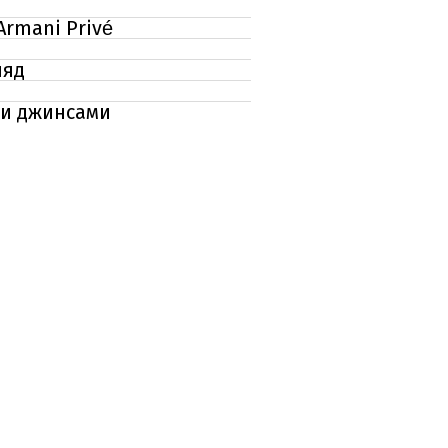
Armani Privé
і
ляд
ми джинсами