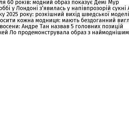
ля 60 років: модний образ показує Демі Мур
ббі у Лондоні з’явилась у напівпрозорій сукні 
ку 2025 року: розкішний вихід шведської модел
е носити кожна модниця: мають бездоганний виг
восени: Андре Тан назвав 5 головних позицій
Джей Ло продемонструвала образ з наймодніши