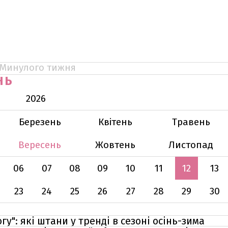
Минулого тижня
НЬ
2026
Березень
Квітень
Травень
Вересень
Жовтень
Листопад
06
07
08
09
10
11
12
13
23
24
25
26
27
28
29
30
гу": які штани у тренді в сезоні осінь-зима