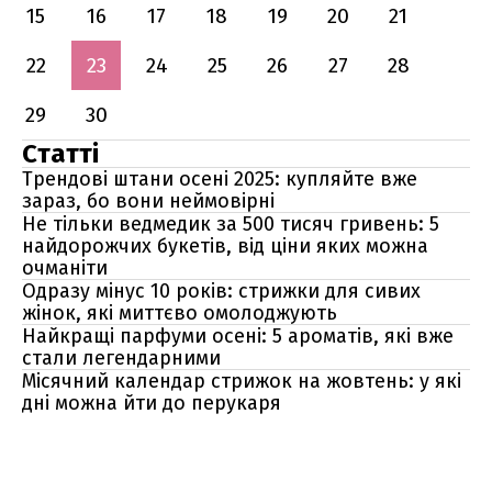
15
16
17
18
19
20
21
22
23
24
25
26
27
28
29
30
Статті
Трендові штани осені 2025: купляйте вже
зараз, бо вони неймовірні
Не тільки ведмедик за 500 тисяч гривень: 5
найдорожчих букетів, від ціни яких можна
очманіти
Одразу мінус 10 років: стрижки для сивих
жінок, які миттєво омолоджують
Найкращі парфуми осені: 5 ароматів, які вже
стали легендарними
Місячний календар стрижок на жовтень: у які
дні можна йти до перукаря