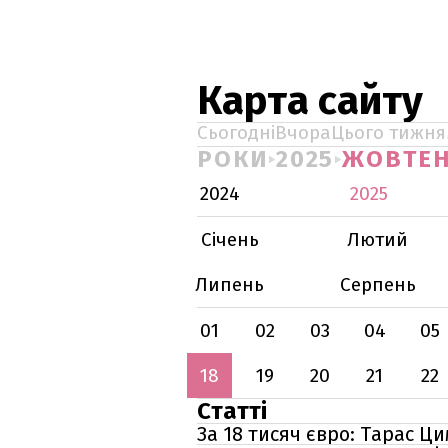
Карта сайту
Сьогодні
Вчора
Цього тижня
РОКИ
2025
ЖОВТЕ
2024
2025
Січень
Лютий
Липень
Серпень
01
02
03
04
05
18
19
20
21
22
Статті
За 18 тисяч євро: Тарас 