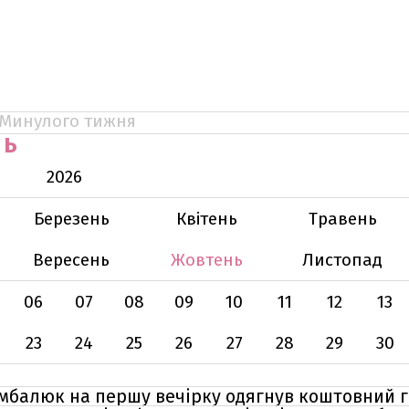
Минулого тижня
НЬ
2026
Березень
Квітень
Травень
Вересень
Жовтень
Листопад
06
07
08
09
10
11
12
13
23
24
25
26
27
28
29
30
Цимбалюк на першу вечірку одягнув коштовний 