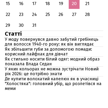
15
16
17
18
19
20
21
22
23
24
25
26
27
28
29
30
31
Статті
У моду повернувся давно забутий гребінець
для волосся 1940-го року: як він виглядає
Як збільшити губи за допомогою помади:
корисний лайфхак для дівчат
Як стильно носити білий одяг: модний образ
показала Влада Седан
У яких кольорах не можна зустрічати Новий
рік 2026: це потрібно знати
Де купити волохатий капелюх як в учасниці
"Холостяка": головний убір, що розлетівся на
меми