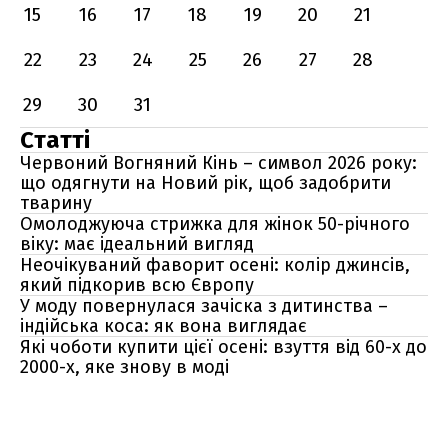
15
16
17
18
19
20
21
22
23
24
25
26
27
28
29
30
31
Статті
Червоний Вогняний Кінь – символ 2026 року:
що одягнути на Новий рік, щоб задобрити
тварину
Омолоджуюча стрижка для жінок 50-річного
віку: має ідеальний вигляд
Неочікуваний фаворит осені: колір джинсів,
який підкорив всю Європу
У моду повернулася зачіска з дитинства –
індійська коса: як вона виглядає
Які чоботи купити цієї осені: взуття від 60-х до
2000-х, яке знову в моді