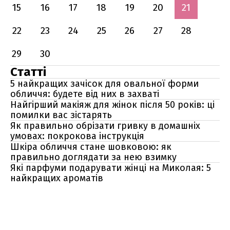
15
16
17
18
19
20
21
22
23
24
25
26
27
28
29
30
Статті
5 найкращих зачісок для овальної форми
обличчя: будете від них в захваті
Найгірший макіяж для жінок після 50 років: ці
помилки вас зістарять
Як правильно обрізати гривку в домашніх
умовах: покрокова інструкція
Шкіра обличчя стане шовковою: як
правильно доглядати за нею взимку
Які парфуми подарувати жінці на Миколая: 5
найкращих ароматів