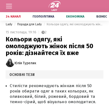
24 КАНАЛ
ГЕОПОЛІТИКА
ЕКОНОМІКА
БІЗНЕС
Lady
Поради для Lady
Кольори одягу, які омолоджують жінок після 50 років: дізнайтеся їх вже
15 листопада,
19:16
2
Кольори одягу, які
омолоджують жінок після 50
років: дізнайтеся їх вже
Юлія Турелик
ОСНОВНІ ТЕЗИ
Стилісти рекомендують жінкам після 50
років обирати одяг в таких кольорах, як
оливковий, білий, рожевий, бордовий та
темно-сірий, щоб візуально омолодитися.