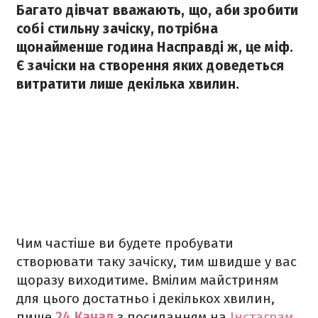
Багато дівчат вважають, що, аби зробити
собі стильну зачіску, потрібна
щонайменше година Насправді ж, це міф.
Є зачіски на створення яких доведеться
витратити лише декілька хвилин.
Чим частіше ви будете пробувати
створювати таку зачіску, тим швидше у вас
щоразу виходитиме. Вмілим майстриням
для цього достатньо і декількох хвилин,
пише
24 Канал
з посиланням на
Інстаграм
.