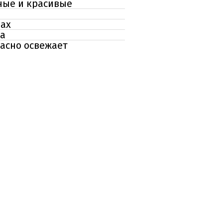
ьные и красивые
пах
ка
асно освежает