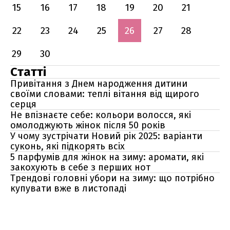
15
16
17
18
19
20
21
22
23
24
25
26
27
28
29
30
Статті
Привітання з Днем народження дитини
своїми словами: теплі вітання від щирого
серця
Не впізнаєте себе: кольори волосся, які
омолоджують жінок після 50 років
У чому зустрічати Новий рік 2025: варіанти
суконь, які підкорять всіх
5 парфумів для жінок на зиму: аромати, які
закохують в себе з перших нот
Трендові головні убори на зиму: що потрібно
купувати вже в листопаді