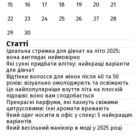
15
16
17
18
19
20
21
22
23
24
25
26
27
28
29
30
Статті
Ідеальна стрижка для дівчат на літо 2025:
вона виглядає неймовірно
Які сукні придбати влітку: найкращі варіанти
для дівчат
Відтінки волосся для жінок після 40 та 50
років: візуально омолоджують та освіжають
Це найпопулярніше взуття літа на плоскій
підошві: воно вам сподобається
Прекрасні парфуми, які пахнуть свіжими
цитрусовими: їхні аромати вражають
Який одяг носити в офіс у спеку: 5 найкращих
варіантів
Який весільний манікюр в моді у 2025 році